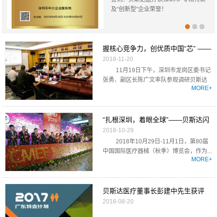
及“创新型”企业荣誉！
握核心竞争力，创优质中国“芯” ——
2018-11-20
龙岗区委张勇书记一行到贝斯达医
11月19日下午，深圳市龙岗区委书记
张勇、副区长陈广文率队参观调研贝斯达
MORE+
医疗。区...
“扎根深圳，着眼全球”——贝斯达闪
2018-10-29
耀80届CMEF
2018年10月29日-11月1日，第80届
中国国际医疗器械（秋季）博览会，作为...
MORE+
贝斯达医疗董事长彭建中先生获评
2018-08-20
2017年度“广东特支计划”科技创业领