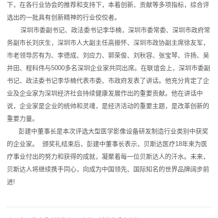
下，在各行业协会的推荐和支持下，本着创新、贡献等多项指标，综合评
选出的一批具有创新精神的行业佼佼者。
深圳市委副书记、政法委书记李华楠，深圳市委常委、深圳市政府常
务副市长刘庆生，深圳市人大副主任高振怀、深圳市政协副主席徐友军，
市老领导厉有为、李德成、刘应力、郭荣俊、刘秋容、张宝琴、许扬、吴
井田、程科伟与5000多名深圳企业家共同出席。在联谊会上，深圳市委副
书记、政法委书记李华楠代表市委、市政府发表了讲话。他充分肯定了企
业及企业家为深圳经济社会持续健康发展作出的重要贡献。他在讲话中
说，企业家是企业的统帅和灵魂，是经济活动的重要主题，是改革创新的
重要力量。
彭建中董事长是本次评选大型医学影像设备研发制造行业类别中获奖
的企业家。 颁奖礼结束后，彭建中董事长表示，贝斯达医疗18年来为医
疗事业付出的努力和获得的成就，凝聚着每一位贝斯达人的汗水。未来，
贝斯达人将继续携手同心，向成为中国领先、国际知名的世界品牌阔步前
进!