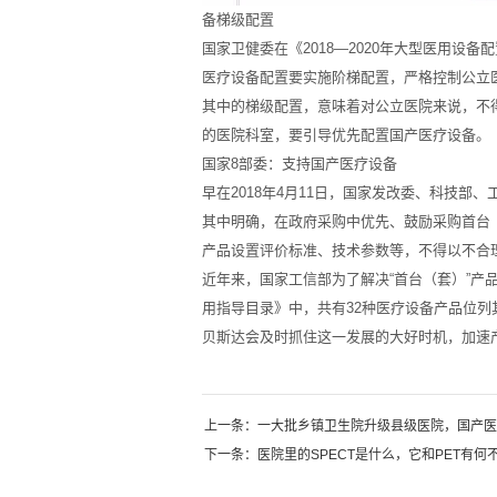
备梯级配置
国家卫健委在《2018—2020年大型医用设备
医疗设备配置要实施阶梯配置，严格控制公立
其中的梯级配置，意味着对公立医院来说，不
的医院科室，要引导优先配置国产医疗设备。
国家8部委：支持国产医疗设备
早在2018年4月11日，国家发改委、科技
其中明确，在政府采购中优先、鼓励采购首台
产品设置评价标准、技术参数等，不得以不合
近年来，国家工信部为了解决“首台（套）”
用指导目录》中，共有32种医疗设备产品位列
贝斯达会及时抓住这一发展的大好时机，加速
上一条：
一大批乡镇卫生院升级县级医院，国产医
下一条：
医院里的SPECT是什么，它和PET有何