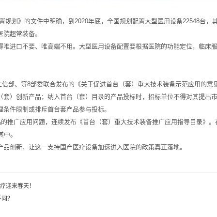
配置规划》的文件中明确，到2020年底，全国规划配置大型医用设备22548台，
医院超常装备。
得唯进口不要、唯高端不用。大型医用设备配置要根据医院的功能定位，临床
部、工信部、等8部委联合发布的《关于促进首台（套）重大技术装备示范应用的意
（套）创新产品；纳入首台（套）目录的产品投标时，招标单位不得对其提出
理条件限制或排斥首台套产品参与投标。
产品的推广应用问题，连续发布《首台（套）重大技术装备推广应用指导目录》
其中。
产品创新，让这一支持国产医疗设备加速进入医院的政策真正落地。
疗迎来春天！
不同？