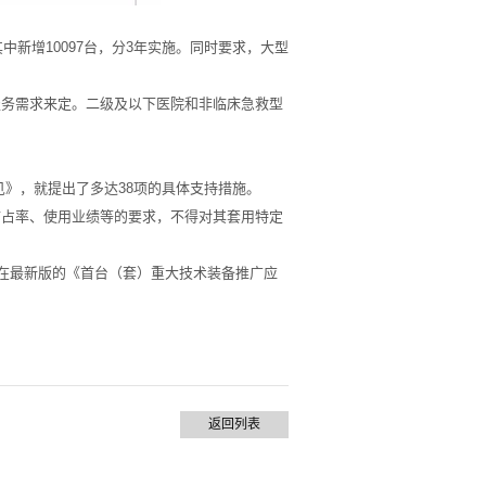
其中新增10097台，分3年实施。同时要求，大型
服务需求来定。二级及以下医院和非临床急救型
见》，就提出了多达38项的具体支持措施。
市占率、使用业绩等的要求，不得对其套用特定
。在最新版的《首台（套）重大技术装备推广应
返回列表