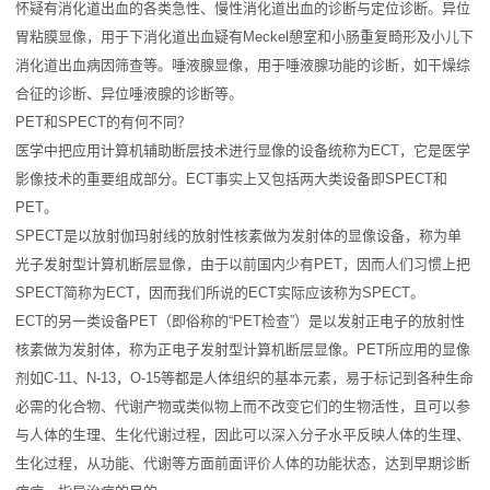
怀疑有消化道出血的各类急性、慢性消化道出血的诊断与定位诊断。异位
胃粘膜显像，用于下消化道出血疑有Meckel憩室和小肠重复畸形及小儿下
消化道出血病因筛查等。唾液腺显像，用于唾液腺功能的诊断，如干燥综
合征的诊断、异位唾液腺的诊断等。
PET和SPECT的有何不同？
医学中把应用计算机辅助断层技术进行显像的设备统称为ECT，它是医学
影像技术的重要组成部分。ECT事实上又包括两大类设备即SPECT和
PET。
SPECT是以放射伽玛射线的放射性核素做为发射体的显像设备，称为单
光子发射型计算机断层显像，由于以前国内少有PET，因而人们习惯上把
SPECT简称为ECT，因而我们所说的ECT实际应该称为SPECT。
ECT的另一类设备PET（即俗称的“PET检查”）是以发射正电子的放射性
核素做为发射体，称为正电子发射型计算机断层显像。PET所应用的显像
剂如C-11、N-13，O-15等都是人体组织的基本元素，易于标记到各种生命
必需的化合物、代谢产物或类似物上而不改变它们的生物活性，且可以参
与人体的生理、生化代谢过程，因此可以深入分子水平反映人体的生理、
生化过程，从功能、代谢等方面前面评价人体的功能状态，达到早期诊断