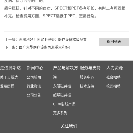
疾病、指导治疗的目的。
简单概括，针对不同的疾病，SPECT和PET各有所长，有时二者可互相
补充。检查费用方面，SPECT远低于PET，更易普及。
上一条：
再出利好！国家卫健委：医疗设备梯级配置
返回列表
下一条：
国产大型医疗设备再迎重大利好！
走进贝斯达
新闻中心
产品与解决方
服务与支持
人力资源
案
关于贝斯达
公司新闻
服务中心
社会招聘
发展历程
行业资讯
永磁磁共振
技术支持
校园招聘
公司公告
超导磁共振
CT/X射线产品
更多系列
关注我们