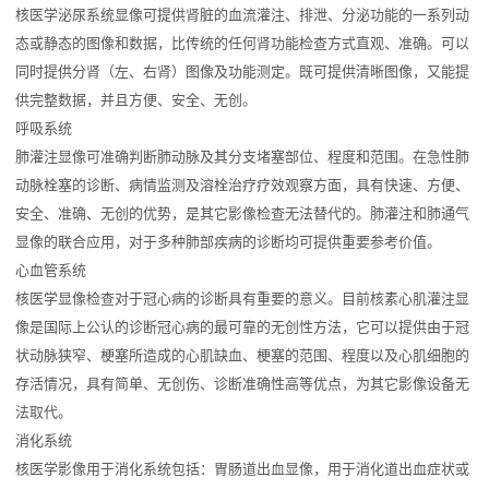
核医学泌尿系统显像可提供肾脏的血流灌注、排泄、分泌功能的一系列动
态或静态的图像和数据，比传统的任何肾功能检查方式直观、准确。可以
同时提供分肾（左、右肾）图像及功能测定。既可提供清晰图像，又能提
供完整数据，并且方便、安全、无创。
呼吸系统
肺灌注显像可准确判断肺动脉及其分支堵塞部位、程度和范围。在急性肺
动脉栓塞的诊断、病情监测及溶栓治疗疗效观察方面，具有快速、方便、
安全、准确、无创的优势，是其它影像检查无法替代的。肺灌注和肺通气
显像的联合应用，对于多种肺部疾病的诊断均可提供重要参考价值。
心血管系统
核医学显像检查对于冠心病的诊断具有重要的意义。目前核素心肌灌注显
像是国际上公认的诊断冠心病的最可靠的无创性方法，它可以提供由于冠
状动脉狭窄、梗塞所造成的心肌缺血、梗塞的范围、程度以及心肌细胞的
存活情况，具有简单、无创伤、诊断准确性高等优点，为其它影像设备无
法取代。
消化系统
核医学影像用于消化系统包括：胃肠道出血显像，用于消化道出血症状或