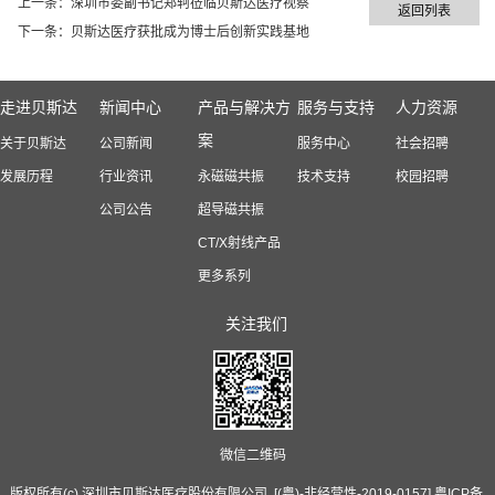
上一条：
深圳市委副书记郑轲莅临贝斯达医疗视察
返回列表
下一条：
贝斯达医疗获批成为博士后创新实践基地
走进贝斯达
新闻中心
产品与解决方
服务与支持
人力资源
案
关于贝斯达
公司新闻
服务中心
社会招聘
发展历程
行业资讯
永磁磁共振
技术支持
校园招聘
公司公告
超导磁共振
CT/X射线产品
更多系列
关注我们
微信二维码
版权所有(c) 深圳市贝斯达医疗股份有限公司. [(粤)-非经营性-2019-0157]
粤ICP备