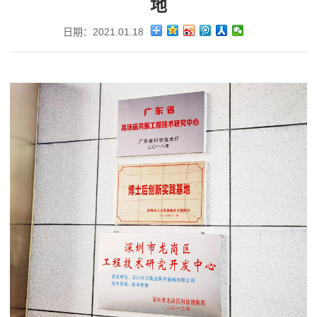
地
日期：2021.01.18