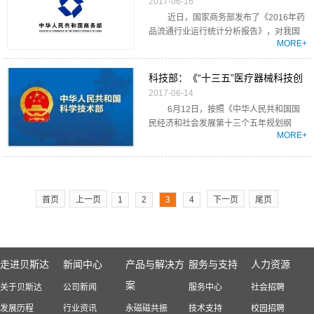
2017-06-16
近日，国家商务部发布了《2016年药
品流通行业运行统计分析报告》，对我国
MORE+
医药流通...
科技部：《“十三五”医疗器械科技创
2017-06-14
新专项规划》出炉，有哪些列为重点
6月12日，按照《中华人民共和国国
发
民经济和社会发展第十三个五年规划纲
MORE+
要》、《“十...
首页
上一页
1
2
3
4
下一页
尾页
走进贝斯达
新闻中心
产品与解决方
服务与支持
人力资源
案
关于贝斯达
公司新闻
服务中心
社会招聘
发展历程
行业资讯
永磁磁共振
技术支持
校园招聘