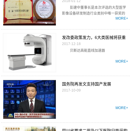
2018-01-12
百名行业领军人物”
彭建中董事长是本次评选的大型医学
影像设备研发制造行业类别中唯一获奖的
MORE+
企业家。
发改委政策发力，6大类医械将获重
2017-12-18
点支持
贝斯达高能直线加速器
MORE+
国务院再发文支持国产发展
2017-10-09
MORE+
四川省要求二甲及以下医院只能采购